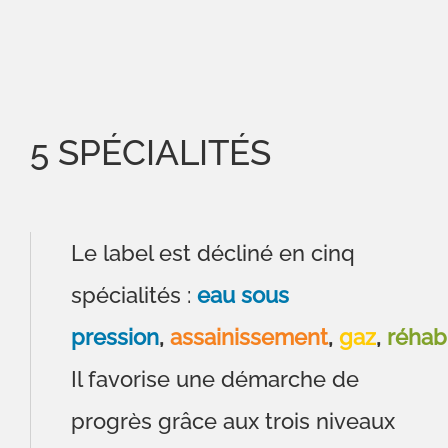
5 SPÉCIALITÉS
Le label est décliné en cinq
spécialités :
eau sous
pression
,
assainissement
,
gaz
,
réhabi
Il favorise une démarche de
progrès grâce aux trois niveaux