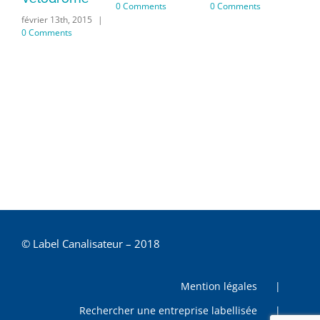
0 Comments
0 Comments
février 13th, 2015
|
févr
0 Comments
0 C
© Label Canalisateur – 2018
Mention légales
Rechercher une entreprise labellisée