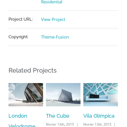
Residential
View Project
Project URL:
Theme-Fusion
Copyright:
Related Projects
London
The Cube
Vila Olímpica
Ox
février 13th, 2015
|
février 13th, 2015
|
Velodrome
Un